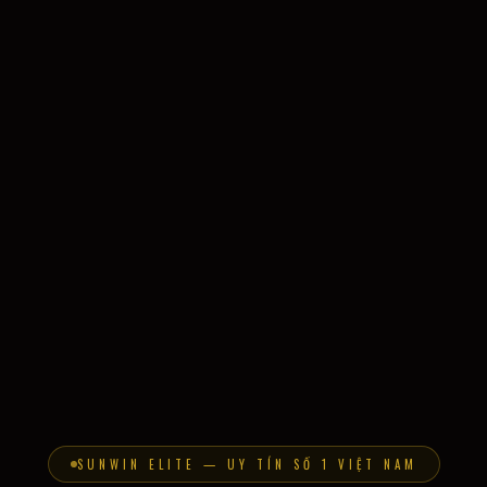
SUNWIN ELITE — UY TÍN SỐ 1 VIỆT NAM